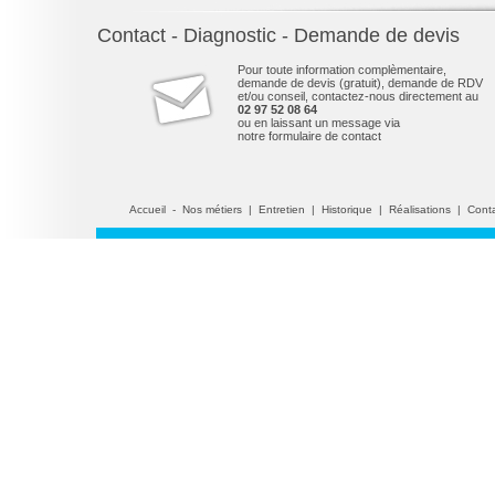
Contact - Diagnostic - Demande de devis
Pour toute information complèmentaire,
demande de devis (gratuit), demande de RDV
et/ou conseil, contactez-nous directement au
02 97 52 08 64
ou en laissant un message via
notre formulaire de contact
Accueil
-
Nos métiers
|
Entretien
|
Historique
|
Réalisations
|
Cont